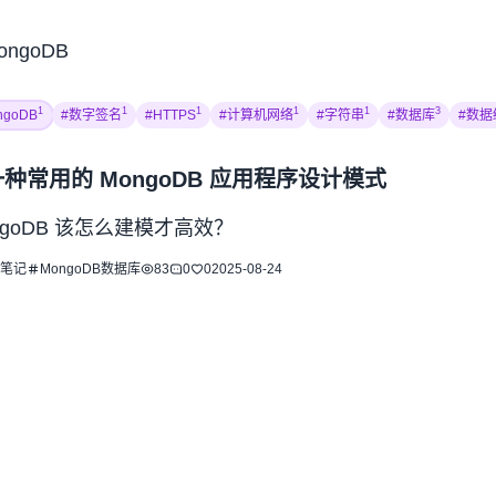
ongoDB
1
1
1
1
1
3
ngoDB
#数字签名
#HTTPS
#计算机网络
#字符串
#数据库
#数据
种常用的 MongoDB 应用程序设计模式
ngoDB 该怎么建模才高效？
笔记
MongoDB
数据库
83
0
0
2025-08-24