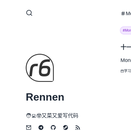
M
#Mo
十一
Mo
学习
Rennen
🧑‍💻🤓又菜又爱写代码